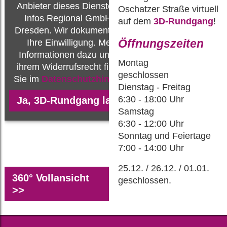
Anbieter dieses Dienstes ist
Oschatzer Straße virtuell
Infos Regional GmbH in
auf dem
3D-Rundgang
!
Dresden. Wir dokumentieren
Ihre Einwilligung. Mehr
Öffnungszeiten
Informationen dazu und zu
Montag
ihrem Widerrufsrecht finden
geschlossen
Sie im
Datenschutzhinweis
.
Dienstag - Freitag
6
:30 - 18:00 Uhr
Samstag
6
:30 - 12:00 Uhr
Sonntag und Feiertage
7
:00 - 14:00 Uhr
25.12. / 26.12. / 01.01.
360° Vollansicht
geschlossen.